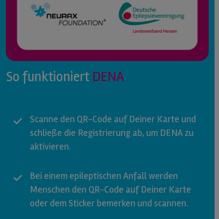
So funktioniert
DENA
Scanne den QR-Code auf Deiner Karte und
schließe die Registrierung ab, um DENA zu
aktivieren.
Bei einem epileptischen Anfall werden
Menschen den QR-Code auf Deiner Karte
oder dem Sticker bemerken und scannen.