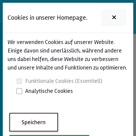
DENA
Cookies in unserer Homepage.
DENA
- Digitaler Epilepsie
Wir verwenden Cookies auf unserer Website.
Einige davon sind unerlässlich, während andere
Notfallausweis
uns dabei helfen, diese Website zu verbessern
und unsere Inhalte und Funktionen zu optimieren.
DENA, der Digitale Epilepsie Notfallausweis der
Funktionale Cookies (Essentiell)
neuraxFoundation gGmbH und des DE
Analytische Cookies
Landesverbandes Hessen e. V., dient als
nichtoffizielles Ausweisdokument für Menschen mit
Epilepsie.
Speichern
Mit dem kostenfreien Ausweis können Personen, die
im Notfall Erste Hilfe leisten, Symptome von