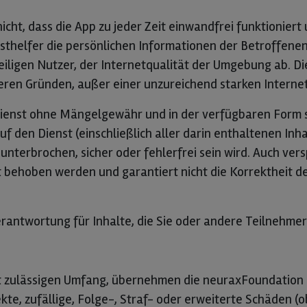
ht, dass die App zu jeder Zeit einwandfrei funktioniert 
rsthelfer die persönlichen Informationen der Betroffene
eiligen Nutzer, der Internetqualität der Umgebung ab.
nderen Gründen, außer einer unzureichend starken Intern
Dienst ohne Mängelgewähr und in der verfügbaren Form
uf den Dienst (einschließlich aller darin enthaltenen Inh
nunterbrochen, sicher oder fehlerfrei sein wird. Auch ve
 behoben werden und garantiert nicht die Korrektheit de
antwortung für Inhalte, die Sie oder andere Teilnehme
t zulässigen Umfang, übernehmen die neuraxFoundation g
kte, zufällige, Folge-, Straf- oder erweiterte Schäden (o