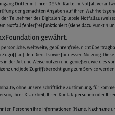
Umgang Dritter mit Ihrer DENA-Karte im Notfall verantwor
üfung der gemachten Angaben auf ihren Wahrheitsgehal
der Teilnehmer des Digitalen Epilepsie Notfallausweises
m Notfall fehlerfrei funktioniert (siehe dazu Punkt 4 und
uraxFoundation gewährt.
ersönliche, weltweite, gebührenfreie, nicht übertragbare
n Zugriff auf den Dienst sowie für dessen Nutzung. Diese 
tes in der Art und Weise nutzen und genießen, wie dies v
 Lizenz und jede Zugriffsberechtigung zum Service werde
Inhalte, ohne unsere schriftliche Zustimmung, für komme
 Person, Ihrer Krankheit, Ihren Kontaktpersonen oder I
ähnten Personen ihre Informationen (Name, Nachname u