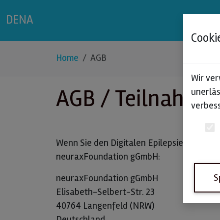
DENA
Cooki
Home
AGB
Wir ver
AGB / Teilnahme
unerläs
verbess
Wenn Sie den Digitalen Epilepsie Notfal
neuraxFoundation gGmbH:
S
neuraxFoundation gGmbH
Elisabeth-Selbert-Str. 23
40764 Langenfeld (NRW)
Deutschland